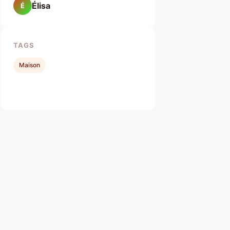
Élisa
É
TAGS
Maison