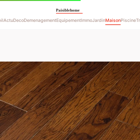
il
Actu
Deco
Demenagement
Equipement
Immo
Jardin
Maison
Piscine
T