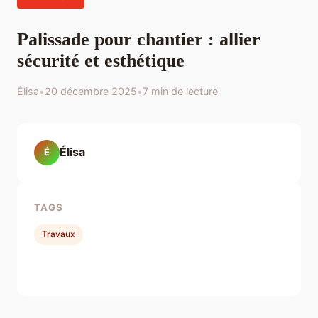
Palissade pour chantier : allier
sécurité et esthétique
Élisa
•
20 décembre 2025
•
7 min de lecture
Élisa
É
TAGS
Travaux