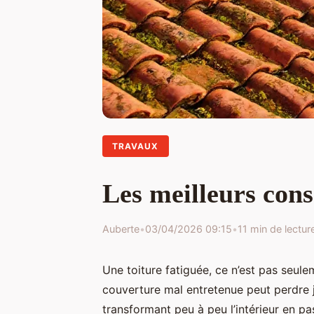
TRAVAUX
Les meilleurs con
Auberte
•
03/04/2026 09:15
•
11 min de lectur
Une toiture fatiguée, ce n’est pas seul
couverture mal entretenue peut perdre 
transformant peu à peu l’intérieur en pas