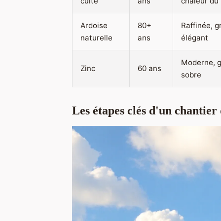
cuite
ans
chaleur du
Ardoise
80+
Raffinée, g
naturelle
ans
élégant
Moderne, g
Zinc
60 ans
sobre
Les étapes clés d'un chantier 