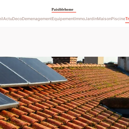
il
Actu
Deco
Demenagement
Equipement
Immo
Jardin
Maison
Piscine
T