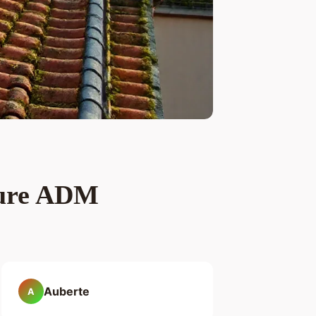
iture ADM
Auberte
A