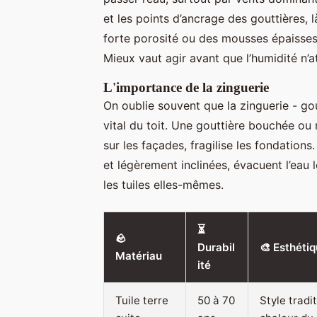
et les points d’ancrage des gouttières, là
forte porosité ou des mousses épaisses 
Mieux vaut agir avant que l’humidité n’a
L'importance de la zinguerie
On oublie souvent que la zinguerie - go
vital du toit. Une gouttière bouchée ou m
sur les façades, fragilise les fondations
et légèrement inclinées, évacuent l’eau 
les tuiles elles-mêmes.
⏳
🪨
Durabil
🎨 Esthéti
Matériau
ité
Tuile terre
50 à 70
Style tradi