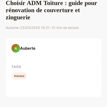
Choisir ADM Toiture : guide pour
rénovation de couverture et
zinguerie
Auberte
•
25/03/2026 19:37
•
10 min de lecture
Auberte
A
TAGS
travaux