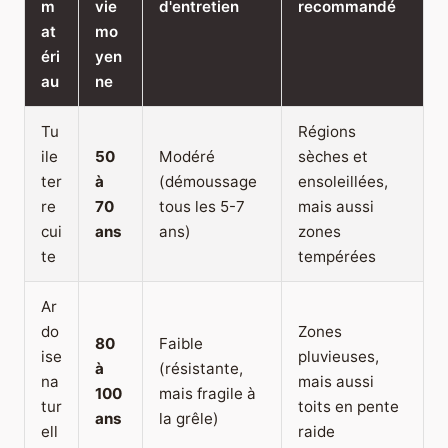
m
vie
d'entretien
recommandé
at
mo
éri
yen
au
ne
Tu
Régions
ile
50
Modéré
sèches et
ter
à
(démoussage
ensoleillées,
re
70
tous les 5-7
mais aussi
cui
ans
ans)
zones
te
tempérées
Ar
do
Zones
80
Faible
ise
pluvieuses,
à
(résistante,
na
mais aussi
100
mais fragile à
tur
toits en pente
ans
la grêle)
ell
raide